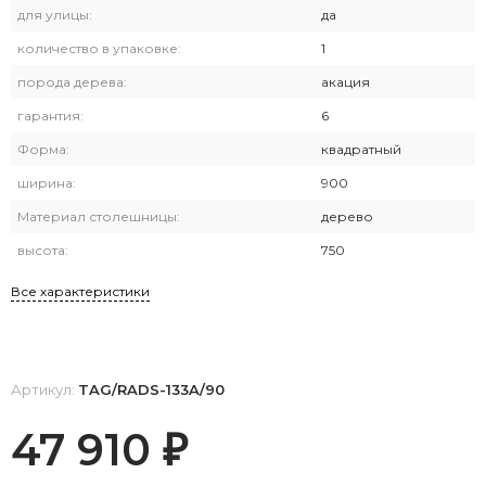
для улицы:
да
количество в упаковке:
1
порода дерева:
акация
гарантия:
6
Форма:
квадратный
ширина:
900
Материал столешницы:
дерево
высота:
750
Все характеристики
Артикул:
TAG/RADS-133A/90
47 910
₽