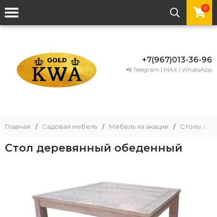
0
+7(967)013-36-96
📲 Telegram | MAX | WhatsApp
Главная
/
Садовая мебель
/
Мебель из акации
/
Столы из а
Стол деревянный обеденный