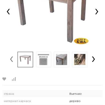
‹
›
‹
›
страна:
Вьетнам
материал каркаса:
дерево