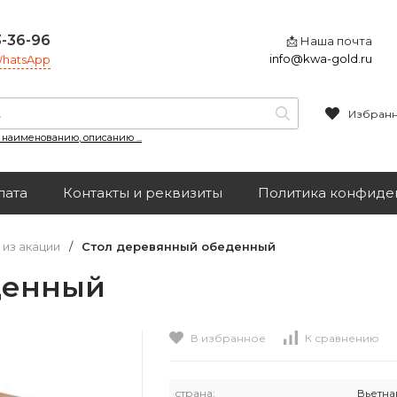
3-36-96
📩 Наша почта
info@kwa-gold.ru
 WhatsApp
Избран
, наименованию, описанию ...
лата
Контакты и реквизиты
Политика конфиде
 из акации
/
Стол деревянный обеденный
денный
В избранное
К сравнению
страна:
Вьетна