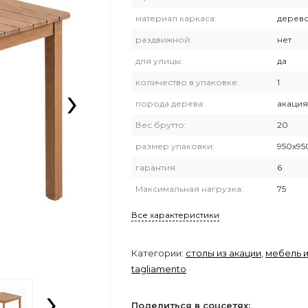
материал каркаса:
дерев
раздвижной:
нет
для улицы:
да
›
количество в упаковке:
1
порода дерева:
акация
Вес брутто:
20
размер упаковки:
950х95
гарантия:
6
Максимальная нагрузка:
75
Все характеристики
Категории:
столы из акации
,
мебель и
tagliamento
›
Поделиться в соцсетях: