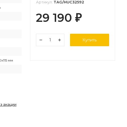
Артикул:
TAG/HUC32592
о
29 190
₽
Купить
0х115 мм
з акации