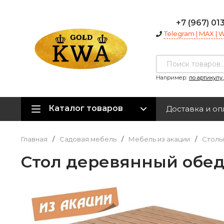
+7 (967) 01
Telegram | MAX |
Например:
по артикулу
Каталог товаров
Доставка и оп
Главная
/
Садовая мебель
/
Мебель из акации
/
Столы
Стол деревянный обе