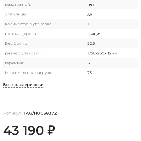
раздвижной:
нет
для улицы:
да
количество в упаковке:
1
порода дерева:
акация
Вес брутто:
32.5
размер упаковки:
1750х950х115 мм
гарантия:
6
Максимальная нагрузка:
75
Все характеристики
Артикул:
TAG/HUC38372
43 190
₽