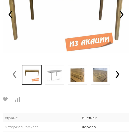
‹
›
‹
›
страна:
Вьетнам
материал каркаса:
дерево