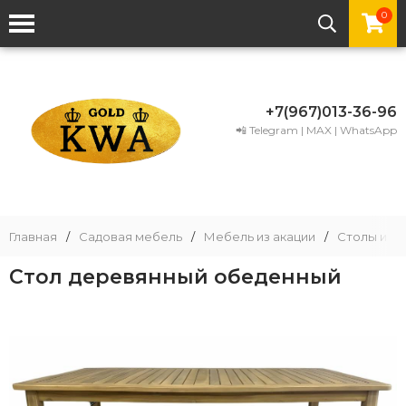
0
+7(967)013-36-96
📲 Telegram | MAX | WhatsApp
Главная
/
Садовая мебель
/
Мебель из акации
/
Столы из а
Стол деревянный обеденный