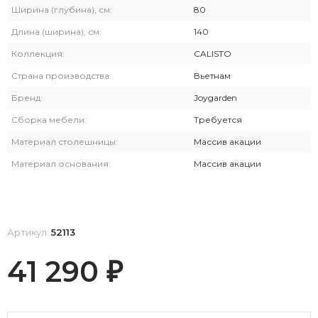
Ширина (глубина), см:
80
Длина (ширина), см:
140
Коллекция:
CALISTO
Страна производства:
Вьетнам
Бренд:
Joygarden
Сборка мебели:
Требуется
Материал столешницы:
Массив акации
Материал основания:
Массив акации
Артикул:
52113
41 290
₽