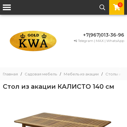
0
+7(967)013-36-96
📲 Telegram | MAX | WhatsApp
Главная
/
Садовая мебель
/
Мебель из акации
/
Столы из а
Стол из акации КАЛИСТО 140 см