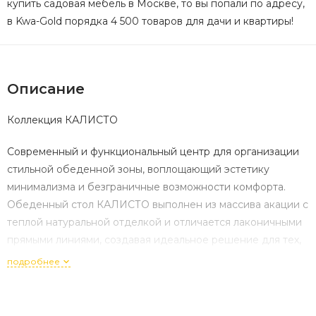
купить садовая мебель в Москве, то вы попали по адресу,
в Kwa-Gold порядка 4 500 товаров для дачи и квартиры!
Описание
Коллекция КАЛИСТО
Современный и функциональный центр для организации
стильной обеденной зоны, воплощающий эстетику
минимализма и безграничные возможности комфорта.
Обеденный стол КАЛИСТО выполнен из массива акации с
теплой натуральной отделкой и отличается лаконичными
прямыми линиями, создавая идеальное решение для тех,
кто ценит функциональность, долговечность и атмосферу
подробнее
неспешных семейных трапез на террасе, в саду или на
даче.