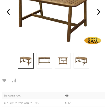
‹
›
Высота, см:
68
Обьем (в упаковке), м3:
0,17