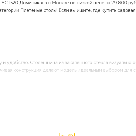
ТУС 1520 Доминикана в Москве по низкой цене за 79 800 руб.
атегории Плетеные столы! Если вы ищите, где купить садовая 
и удобство. Столешница из закалённого стекла визуально о
йчивая конструкция делают модель идеальным выбором для с