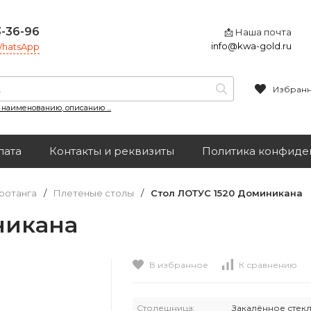
3-36-96
📩 Наша почта
info@kwa-gold.ru
 WhatsApp
Избран
, наименованию, описанию ...
лата
Контакты и реквизиты
Политика конфиде
ротанга
/
Плетеные столы
/
Стол ЛОТУС 1520 Доминикана
никана
В избранное
К сравнению
Столешница:
Закалённое стек