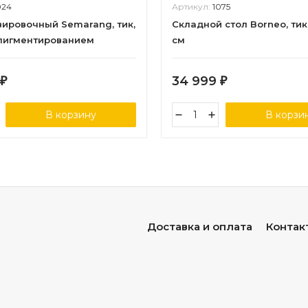
024
Артикул:
1075
вировочный Semarang, тик,
Складной стол Borneo, тик
пигментированием
см
34 999
₽
₽
В корзину
В корзи
Доставка и оплата
Контак