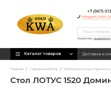
+7 (967) 01
Telegram | MAX |
Например:
по артикулу
Каталог товаров
Доставка и оп
Главная
/
Садовая мебель
/
Мебель из искусственного 
Стол ЛОТУС 1520 Доми