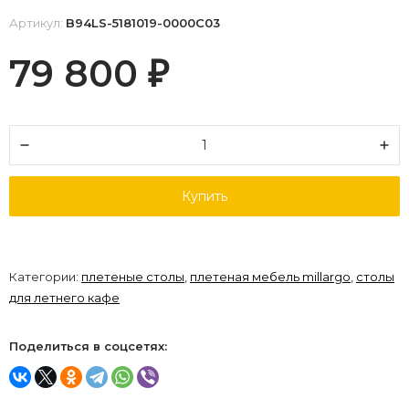
Артикул:
B94LS-5181019-0000C03
79 800
₽
Купить
Категории:
плетеные столы
,
плетеная мебель millargo
,
столы
для летнего кафе
Поделиться в соцсетях: