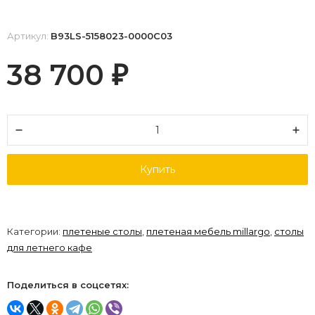
Артикул:
B93LS-5158023-0000C03
38 700
₽
Купить
Категории:
плетеные столы
,
плетеная мебель millargo
,
столы
для летнего кафе
Поделиться в соцсетях: