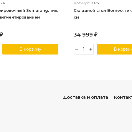
024
Артикул:
1075
вировочный Semarang, тик,
Складной стол Borneo, тик
пигментированием
см
34 999
₽
₽
В корзину
В корзи
Доставка и оплата
Контак