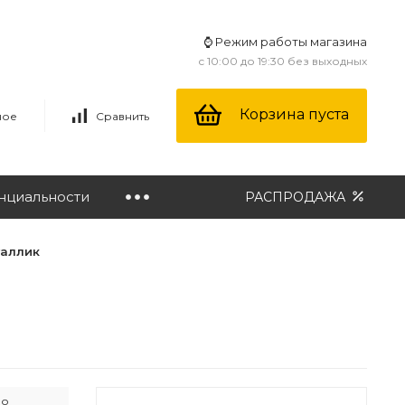
⌚ Режим работы магазина
с 10:00 до 19:30 без выходных
Корзина пуста
ное
Сравнить
нциальности
РАСПРОДАЖА
таллик
ло