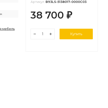
Артикул:
B93LS-5138017-0000C03
38 700
₽
ик
я мебель
Купить