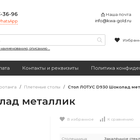
3-36-96
📩 Наша почта
info@kwa-gold.ru
 WhatsApp
Избран
, наименованию, описанию ...
лата
Контакты и реквизиты
Политика конфиде
ротанга
/
Плетеные столы
/
Стол ЛОТУС D930 Шоколад ме
лад металлик
В избранное
К сравнению
Столешница:
Закалённое стек