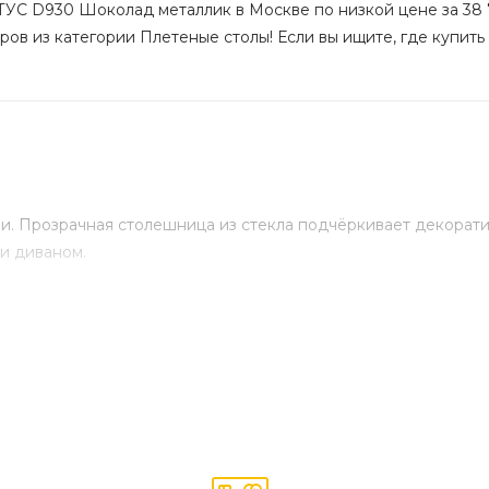
ТУС D930 Шоколад металлик в Москве по низкой цене за 38 7
ров из категории Плетеные столы! Если вы ищите, где купить 
 Прозрачная столешница из стекла подчёркивает декоратив
и диваном.