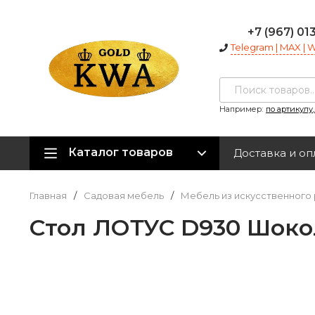
+7 (967) 01
Telegram | MAX |
Например:
по артикулу
Каталог товаров
Доставка и оп
Главная
/
Садовая мебель
/
Мебель из искусственного 
Стол ЛОТУС D930 Шоко