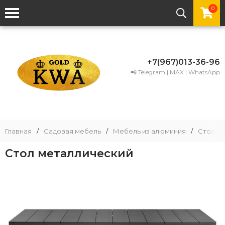
0
+7(967)013-36-96
📲 Telegram | MAX | WhatsApp
Главная
/
Садовая мебель
/
Мебель из алюминия
/
Столы 
Стол металлический