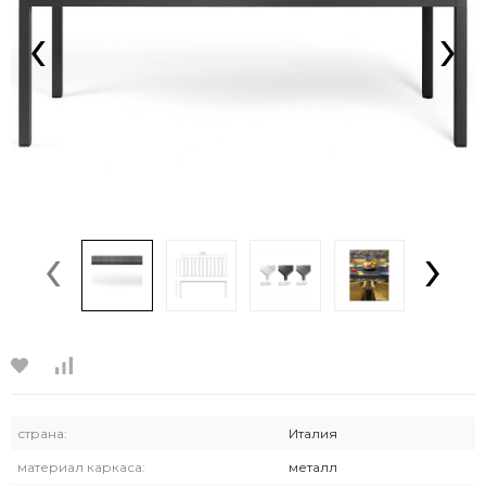
‹
›
‹
›
страна:
Италия
материал каркаса:
металл