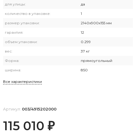
для улицы:
да
количество в упаковке:
1
размер упаковки:
2140х900х155 мм
гарантия:
12
объем упаковки:
0.299
вес:
37 кг
Форма:
прямоугольный
ширина:
850
Все характеристики
Артикул:
003/4915202000
115 010
₽