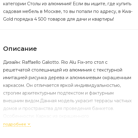
категории Столы из алюминия! Если вы ищите, где купить
садовая мебель в Москве, то вы попали по адресу, в Kwa-
Gold порядка 4 500 товаров для дачи и квартиры!
Описание
Дизайн: Raffaello Galiotto. Rio Alu Fix–это стол с
решетчатой столешницей из алюминия с текстурной
имитацией рисунка дерева и алюминиевым окрашенным
каркасом. Он отличается яркой индивидуальностью,
строгим архитектурным подтекстом и фактурным
внешним видом.Данная модель украсит террасы частных
домов и пространства для проведения банкетов.
Особенности: Каркас из окрашенного
алюминия.Алюминий - очень износостойкий и
подробнее
универсальный материал, легко дезинфицируется и может