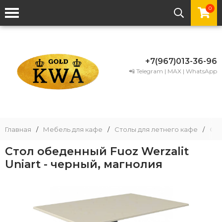
0
+7(967)013-36-96
📲 Telegram | MAX | WhatsApp
Главная
/
Мебель для кафе
/
Столы для летнего кафе
/
Сто
Стол обеденный Fuoz Werzalit
Uniart - черный, магнолия