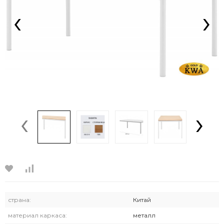
‹
›
‹
›
страна:
Китай
материал каркаса:
металл