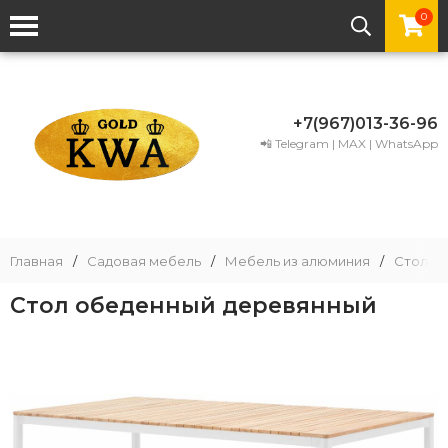
0
+7(967)013-36-96
📲 Telegram | MAX | WhatsApp
Главная
/
Садовая мебель
/
Мебель из алюминия
/
Столы 
Стол обеденный деревянный