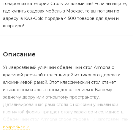
товаров из категории Столы из алюминия! Если вы ищите,
где купить садовая мебель в Москве, то вы попали по
адресу, в Kwa-Gold порядка 4 500 товаров для дачи и
квартиры!
Описание
Универсальный уличный обеденный стол Armona с
красивой реечной столешницей из тикового дерева и
алюминиевой рамой. Этот классический стол станет
изысканным и элегантным дополнением к Вашему
заднему двору или открытому пространству.
Детализированная рама стола с ножками уникальной
изогнутой формы придает столу характер и солидность.
Обеденный стол Armona спроектирован и изготовлен так,
чтобы выдерживать любые погодные условия. Вместе с
подробнее