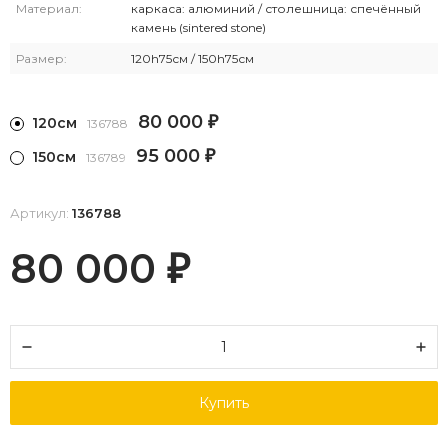
Материал:
каркаса: алюминий / столешница: спечённый
камень (sintered stone)
Размер:
120h75см / 150h75см
80 000
120см
₽
136788
95 000
150см
₽
136789
Артикул:
136788
80 000
₽
Купить