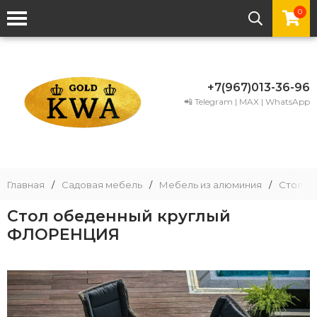
0
+7(967)013-36-96
📲 Telegram | MAX | WhatsApp
Главная
/
Садовая мебель
/
Мебель из алюминия
/
Столы 
Стол обеденный круглый
ФЛОРЕНЦИЯ