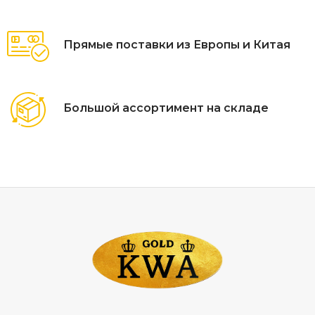
соединений, пластиковых примесей и химических
связующих. Благодаря этому он полностью безопасен,
Прямые поставки из Европы и Китая
экологичен и устойчив к любым внешним воздействиям.
Преимущества, которые чувствуются в использовании
каждый день:
Большой ассортимент на складе
· Натуральный состав. Чистый минеральный продукт,
не выделяющий вредных веществ даже при нагревании.
Подходит для кухни, столовой зоны, террасы или
открытых пространств.
· Максимальная прочность. Поверхность устойчива к
царапинам, ударам и механическим нагрузкам. Можно без
опаски ставить тяжёлую посуду, посекать ножом или
класть горячие предметы.
· Термостойкость. Камень выдерживает высокие
температуры без деформаций и повреждений. Идеально