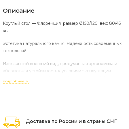
Описание
Круглый стол — Флоренция размер Ø150/120 вес: 80/45
кг.
Эстетика натурального камня. Надёжность современных
технологий.
Изысканный внешний вид, продуманная эргономика и
абсолютная устойчивость к условиям эксплуатации —
столы со столешницей из спечённого камня (sintered
подробнее
stone) становятся идеальным выбором для тех, кто ценит
практичность, долговечность и дизайн.
Этот материал нового поколения создан из 100%
натурального сырья — минералов, полевых шпатов, кварца
Доставка по России и в страны СНГ
и оксидов. В отличие от кварцевых или акриловых
аналогов, в составе спечённого камня нет смол, клеевых