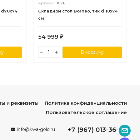
Артикул:
1076
 d70x74
Складной стол Borneo, тик d110x74
см
54 999
₽
ну
В корзину
ты и реквизиты
Политика конфиденциальности
Пользовательское соглашение
+7 (967) 013-36-96
info@kwa-gold.ru