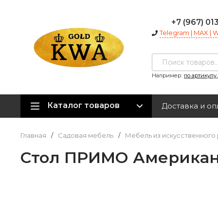
+7 (967) 01
Telegram | MAX |
Например:
по артикулу
Каталог товаров
Доставка и оп
Главная
/
Садовая мебель
/
Мебель из искусственного 
Стол ПРИМО Американ