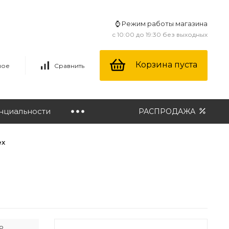
⌚ Режим работы магазина
с 10:00 до 19:30 без выходных
Корзина пуста
ное
Сравнить
нциальности
РАСПРОДАЖА
ех
о