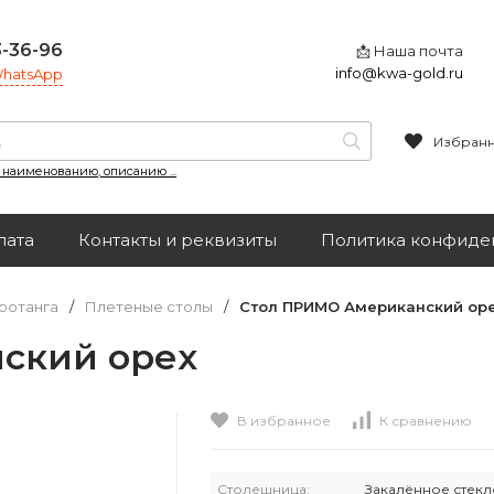
3-36-96
📩 Наша почта
info@kwa-gold.ru
 WhatsApp
Избран
, наименованию, описанию ...
лата
Контакты и реквизиты
Политика конфиде
ротанга
/
Плетеные столы
/
Стол ПРИМО Американский ор
ский орех
В избранное
К сравнению
Столешница:
Закалённое стекл