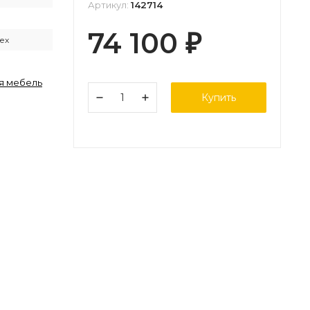
Артикул:
142714
74 100
₽
ех
я мебель
Купить