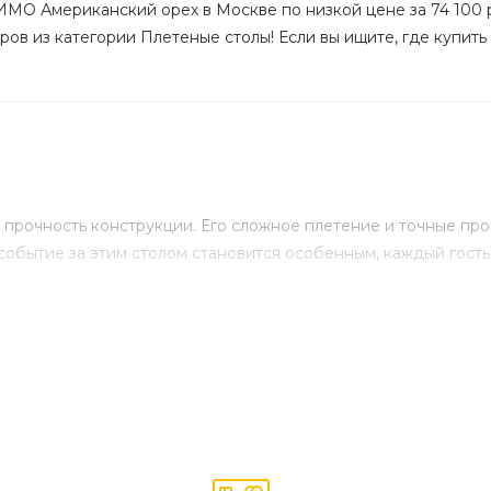
ИМО Американский орех в Москве по низкой цене за 74 100 р
ров из категории Плетеные столы! Если вы ищите, где купить 
прочность конструкции. Его сложное плетение и точные пр
событие за этим столом становится особенным, каждый гость