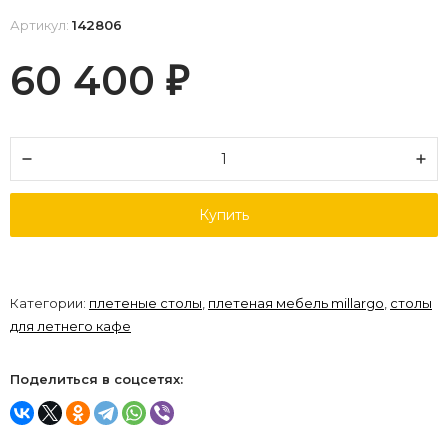
Артикул:
142806
60 400
₽
Купить
Категории:
плетеные столы
,
плетеная мебель millargo
,
столы
для летнего кафе
Поделиться в соцсетях: