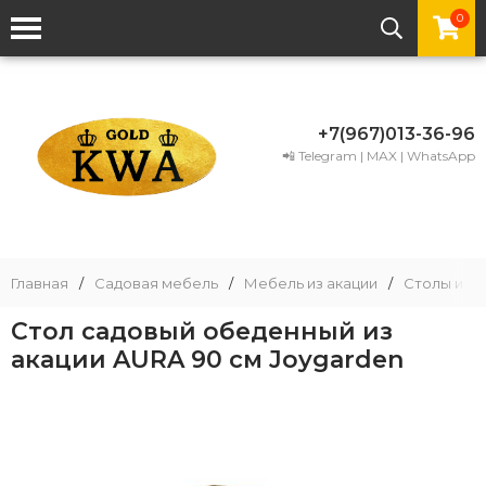
0
+7(967)013-36-96
📲 Telegram | MAX | WhatsApp
Главная
/
Садовая мебель
/
Мебель из акации
/
Столы из а
Стол садовый обеденный из
акации AURA 90 см Joygarden