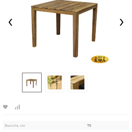
‹
›
Высота, см:
75