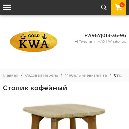
0
+7(967)013-36-96
📲 Telegram | MAX | WhatsApp
Главная
/
Садовая мебель
/
Мебель из эвкалипта
/
Столик
Столик кофейный