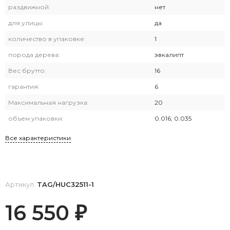
раздвижной:
нет
для улицы:
да
количество в упаковке:
1
порода дерева:
эвкалипт
Вес брутто:
16
гарантия:
6
Максимальная нагрузка:
20
объем упаковки:
0.016; 0.035
Все характеристики
Артикул:
TAG/HUC32511-1
16 550
₽