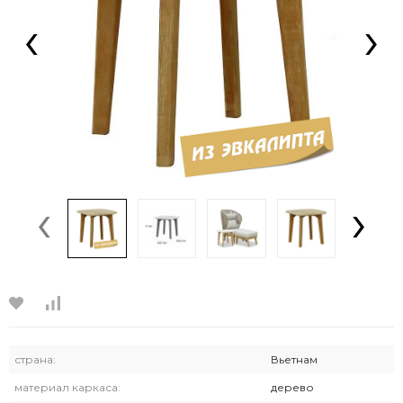
‹
›
‹
›
страна:
Вьетнам
материал каркаса:
дерево