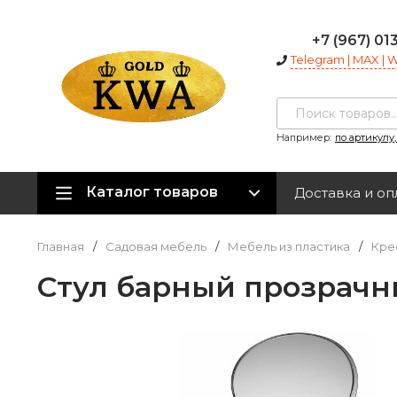
+7 (967) 01
Telegram | MAX |
Например:
по артикулу
Каталог товаров
Доставка и оп
Главная
/
Садовая мебель
/
Мебель из пластика
/
Крес
Стул барный прозрач