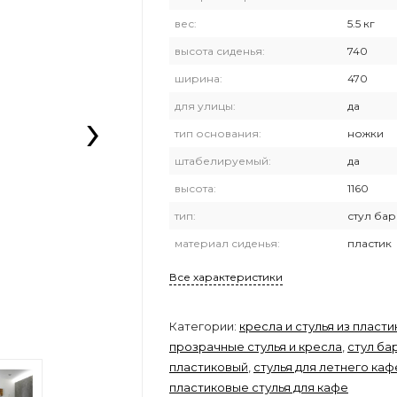
вес:
5.5 кг
высота сиденья:
740
ширина:
470
›
для улицы:
да
тип основания:
ножки
штабелируемый:
да
высота:
1160
тип:
стул ба
материал сиденья:
пластик
Все характеристики
Категории:
кресла и стулья из пласти
прозрачные стулья и кресла
,
стул ба
пластиковый
,
стулья для летнего каф
пластиковые стулья для кафе