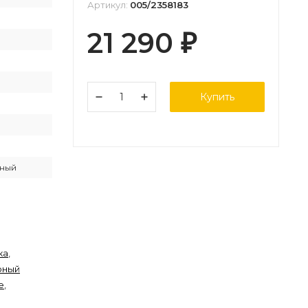
Артикул:
005/2358183
21 290
₽
Купить
рный
ка
,
рный
е
,