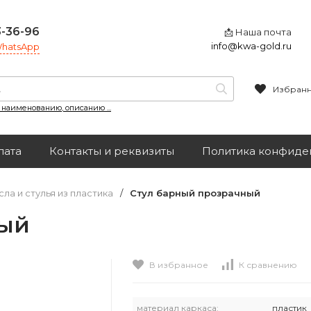
3-36-96
📩 Наша почта
info@kwa-gold.ru
 WhatsApp
Избран
, наименованию, описанию ...
лата
Контакты и реквизиты
Политика конфиде
ла и стулья из пластика
/
Стул барный прозрачный
ный
В избранное
К сравнению
материал каркаса:
пластик