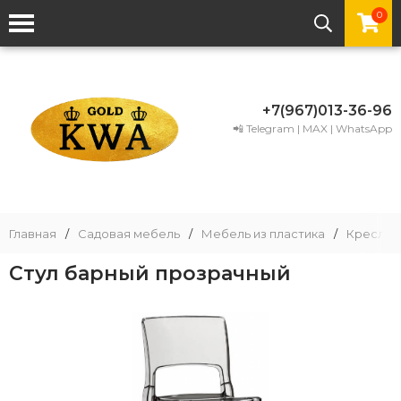
0
+7(967)013-36-96
📲 Telegram | MAX | WhatsApp
Главная
/
Садовая мебель
/
Мебель из пластика
/
Кресла и
Стул барный прозрачный