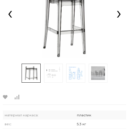
‹
›
материал каркаса:
пластик
вес:
5.3 кг