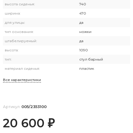
высота сиденья:
740
ширина:
470
для улицы:
да
тип основания:
ножки
штабелируемый:
да
высота:
1090
тип:
стул барный
материал сиденья:
пластик
Все характеристики
Артикул:
005/2353100
20 600
₽