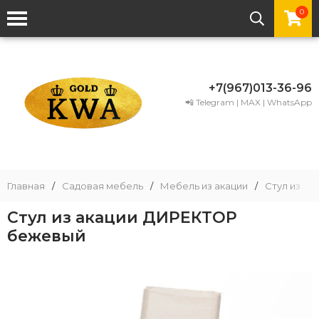
0
+7(967)013-36-96
📲 Telegram | MAX | WhatsApp
Главная
/
Садовая мебель
/
Мебель из акации
/
Стул из ак
Стул из акации ДИРЕКТОР
бежевый