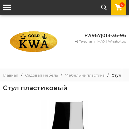
0
+7(967)013-36-96
📲 Telegram | MAX | WhatsApp
Главная
/
Садовая мебель
/
Мебель из пластика
/
Стул пл
Стул пластиковый