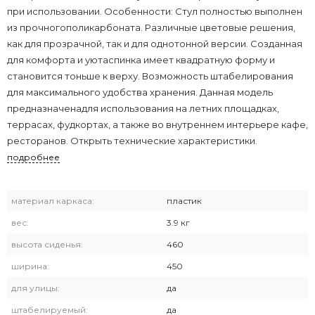
при использовании. Особенности: Стул полностью выполнен
из прочногополикарбоната. Различные цветовые решения,
как для прозрачной, так и для однотонной версии. Созданная
для комфорта и уютаспинка имеет квадратную форму и
становится тоньше к верху. Возможность штабелирования
для максимального удобства хранения. Данная модель
предназначенадля использования на летних площадках,
террасах, фудкортах, а также во внутреннем интерьере кафе,
ресторанов. Открыть технические характеристики.
подробнее
материал каркаса:
пластик
вес:
3.9 кг
высота сиденья:
460
ширина:
450
для улицы:
да
штабелируемый:
да