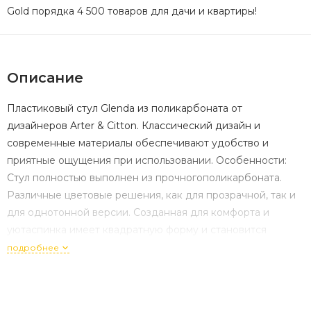
Gold порядка 4 500 товаров для дачи и квартиры!
Описание
Пластиковый стул Glenda из поликарбоната от
дизайнеров Arter & Citton. Классический дизайн и
современные материалы обеспечивают удобство и
приятные ощущения при использовании. Особенности:
Стул полностью выполнен из прочногополикарбоната.
Различные цветовые решения, как для прозрачной, так и
для однотонной версии. Созданная для комфорта и
уютаспинка имеет квадратную форму и становится
тоньше к верху. Возможность штабелирования для
подробнее
максимального удобства хранения. Данная модель
предназначенадля использования на летних площадках,
террасах, фудкортах, а также во внутреннем интерьере