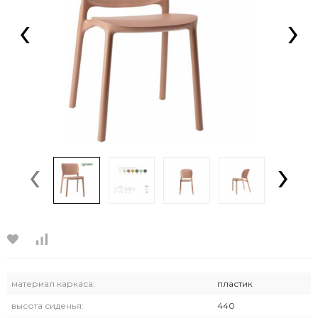
‹
›
‹
›
материал каркаса:
пластик
высота сиденья:
440