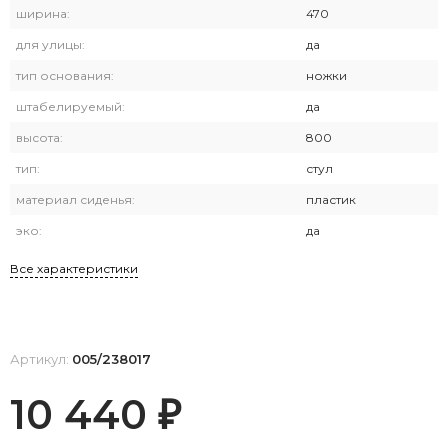
ширина:
470
для улицы:
да
тип основания:
ножки
штабелируемый:
да
высота:
800
тип:
стул
материал сиденья:
пластик
эко:
да
Все характеристики
Артикул:
005/238017
10 440
₽