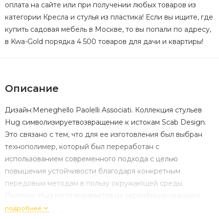
оплата на сайте или при получении любых товаров из
категории Кресла и стулья из пластика! Если вы ищите, где
купить садовая мебель в Москве, то вы попали по адресу,
в Kwa-Gold порядка 4 500 товаров для дачи и квартиры!
Описание
Дизайн:Meneghello Paolelli Associati. Коллекция стульев
Hug символизируетвозвращение к истокам Scab Design.
Это связано с тем, что для ее изготовления был выбран
технополимер, который был переработан с
использованием современного подхода с целью
повышения устойчивости благодаря конкретным
передовым методам в пользу окружающей среды.
Поэтому Hug изготавливается из сертифицированного
регенерированного промышленноготехнополимера после
подробнее