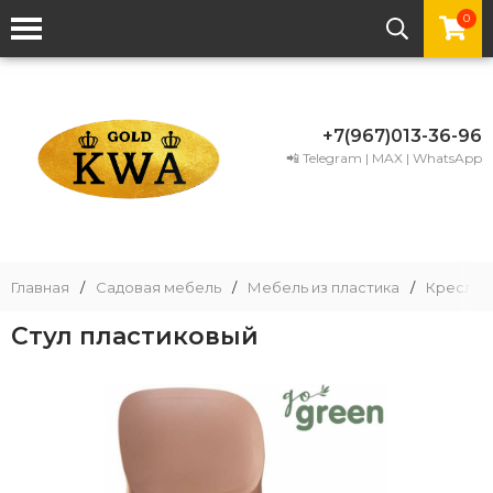
0
+7(967)013-36-96
📲 Telegram | MAX | WhatsApp
Главная
/
Садовая мебель
/
Мебель из пластика
/
Кресла и
Стул пластиковый