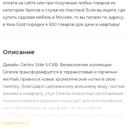
оплата на сайте или при получении любых товаров из
категории Кресла и стулья из пластика! Если вы ищите, где
купить садовая мебель в Москве, то вы попали по адресу,
в Kwa-Gold порядка 4 500 товаров для дачи и квартиры!
Описание
Дизайн: Centro Stile S•CAB. Великолепие коллекции
Ginevra трансформируется в терракотовый и горчично-
желтый, привнося новые хроматические нотки в свою
палитру. Благодаря сдержанному внешнему виду, чистым
линиям и комфорту, стул Ginevra полностью изготовлениз
технополимера и идеально подходит для использования
на открытом воздухе, как дома, так и на работе.
Специальная форма ножек, выполненных в виде цельного
блока, обеспечивает идеальную укладку в стек без
подробнее