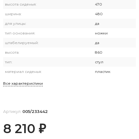
высота сиденья:
470
ширина:
480
для улицы:
да
тип основания:
ножки
штабелируемый:
да
высота:
860
тип:
стул
материал сиденья:
пластик
Все характеристики
Артикул:
005/233442
8 210
₽