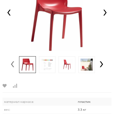
‹
›
‹
›
материал каркаса:
пластик
вес:
3.3 кг