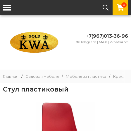
0
+7(967)013-36-96
📲 Telegram | MAX | WhatsApp
Главная
/
Садовая мебель
/
Мебель из пластика
/
Кресла и
Стул пластиковый