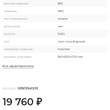
высота сиденья:
650
ширина:
480
тип основания:
ножки
для улицы:
нет
высота:
1030
тип:
стул полубарный
материал сиденья:
пластик
размер упаковки:
560х530х700 мм
Все характеристики
Артикул:
005/2541201
19 760
₽