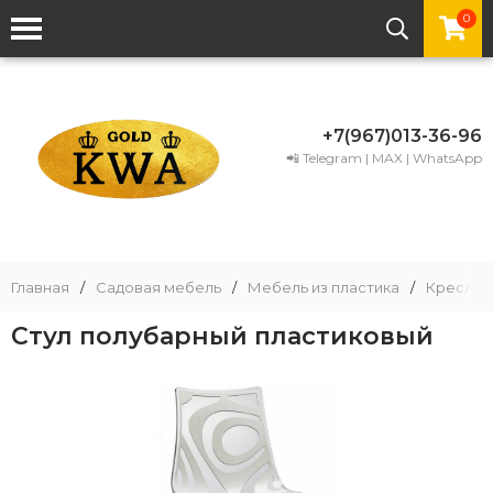
0
+7(967)013-36-96
📲 Telegram | MAX | WhatsApp
Главная
/
Садовая мебель
/
Мебель из пластика
/
Кресла и
Стул полубарный пластиковый