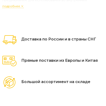
предназначен для использования во внутреннем
интерьере кафе, ресторанов. Открыть технические
подробнее
характеристики. Информация по уходу: прозрачные стулья
можно протирать тряпкой из микрофибры, допускается
применение нейтрального мыльного раствора.
Запрещается использовать спиртосодержащие или
ацетоносодержащие (а также им подобные) средства.
Доставка по России и в страны СНГ
Прямые поставки из Европы и Китая
Большой ассортимент на складе