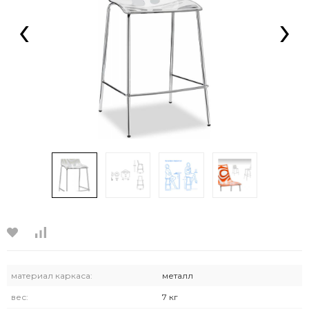
‹
›
материал каркаса:
металл
вес:
7 кг