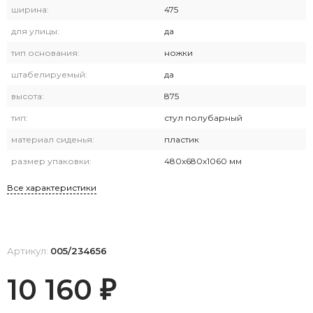
ширина:
475
для улицы:
да
тип основания:
ножки
штабелируемый:
да
высота:
875
тип:
стул полубарный
материал сиденья:
пластик
размер упаковки:
480х680х1060 мм
Все характеристики
Артикул:
005/234656
10 160
₽