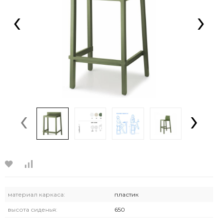
‹
›
‹
›
материал каркаса:
пластик
высота сиденья:
650