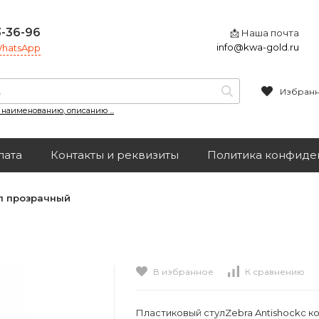
3-36-96
📩 Наша почта
info@kwa-gold.ru
 WhatsApp
Избран
, наименованию, описанию ...
лата
Контакты и реквизиты
Политика конфиде
л прозрачный
В избранное
К сравнению
Пластиковый стулZebra Antishockс к