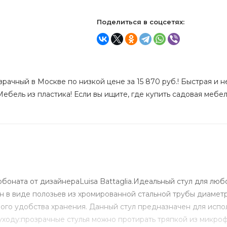
Поделиться в соцсетях:
зрачный в Москве по низкой цене за 15 870 руб.! Быстрая и н
ебель из пластика! Если вы ищите, где купить садовая мебель
рбоната от дизайнераLuisa Battaglia.Идеальный стул для лю
 в виде полозьев из хромированной стальной трубы диаметр
ого удобства хранения. Данный стул предназначен для испол
уходу:прозрачные стулья можно протирать тряпкой из микро