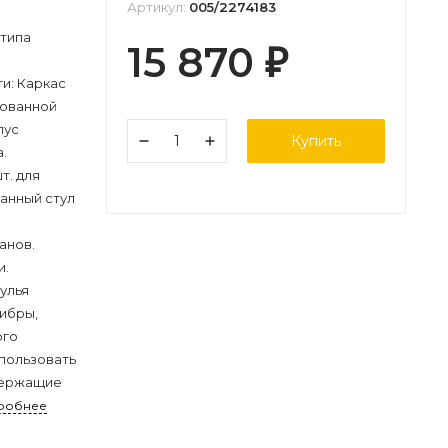
Артикул:
005/2274183
 типа
15 870
₽
и
и: Каркас
рованной
пус
Купить
.
т. для
анный стул
анов.
и.
улья
ибры,
ого
пользовать
держащие
робнее