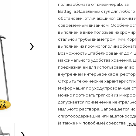
поликарбоната от дизайнераLuisa
Battaglia.Идеальный стул для любого
обстановки, отличающийся свежим 
современным дизайном. Особенност
выполнен в виде полозьев из хроми
›
стальной трубы диаметром 11мм. Кор
выполнен из прочногополикарбоната
Возможность штабелирования до 4 ш
максимального удобства хранения. Д
предназначен для использования во
внутреннем интерьере кафе, рестор
Открыть технические характеристик
Информация по уходу:прозрачные ст
можно протирать тряпкой из микроф
допускается применение нейтральн
мыльного раствора. Запрещается ис
спиртосодержащие или ацетоносо
(а также им подобные) средства.
под
›