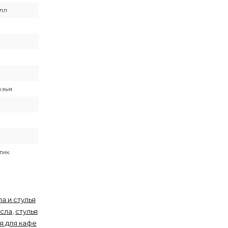
лл
озья
тик
а и стулья
есла
,
стулья
я для кафе