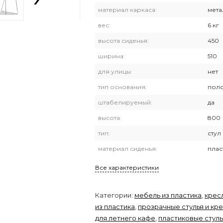
материал каркаса:
мета
вес:
6 кг
высота сиденья:
450
ширина:
510
для улицы:
нет
тип основания:
пол
штабелируемый:
да
высота:
800
тип:
стул
материал сиденья:
плас
Все характеристики
Категории:
мебель из пластика
,
кресл
из пластика
,
прозрачные стулья и кр
для летнего кафе
,
пластиковые стуль