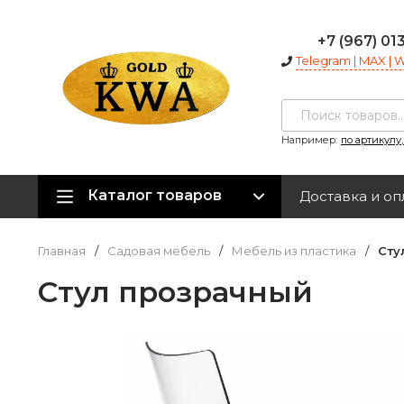
+7 (967) 01
Telegram | MAX |
Например:
по артикулу
Каталог товаров
Доставка и оп
Главная
/
Садовая мебель
/
Мебель из пластика
/
Сту
Стул прозрачный