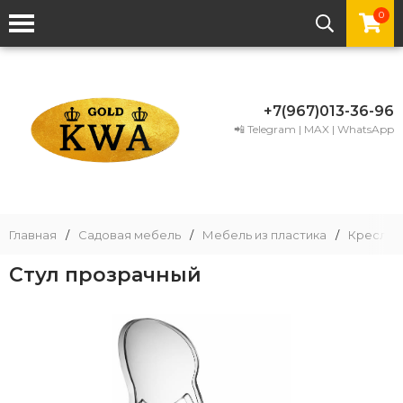
0
+7(967)013-36-96
📲 Telegram | MAX | WhatsApp
Главная
/
Садовая мебель
/
Мебель из пластика
/
Кресла и
Стул прозрачный