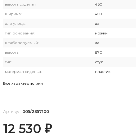
высота сиденья:
460
ширина:
450
для улицы:
да
тип основания:
ножки
штабелируемый:
да
высота:
870
тип:
стул
материал сиденья:
пластик
Все характеристики
Артикул:
005/2357100
12 530
₽