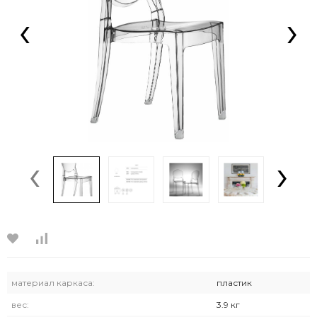
‹
›
‹
›
материал каркаса:
пластик
вес:
3.9 кг