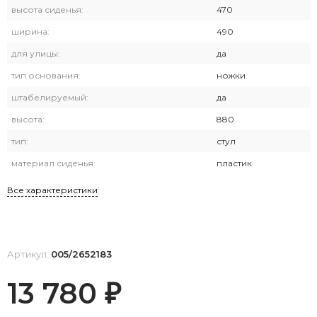
высота сиденья:
470
ширина:
490
для улицы:
да
тип основания:
ножки
штабелируемый:
да
высота:
880
тип:
стул
материал сиденья:
пластик
Все характеристики
Артикул:
005/2652183
13 780
₽