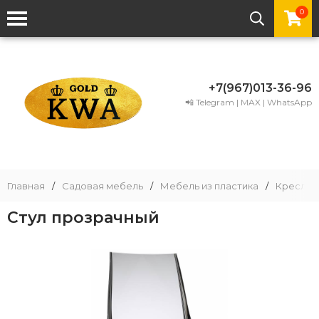
0
+7(967)013-36-96
📲 Telegram | MAX | WhatsApp
Главная
/
Садовая мебель
/
Мебель из пластика
/
Кресла и
Стул прозрачный