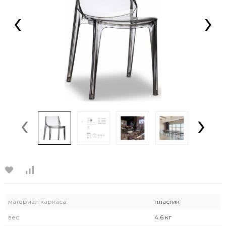
‹
›
‹
›
материал каркаса:
пластик
вес:
4.6 кг