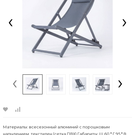
‹
›
‹
›
Материалы: всесезонный алюминий с порошковым
напылением, текстилен (сетка ПВХ) Габариты: Ш 60 * Г 95 * В