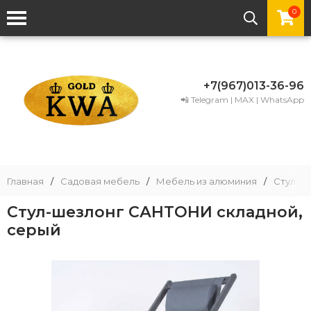
0
+7(967)013-36-96
📲 Telegram | MAX | WhatsApp
Главная
/
Садовая мебель
/
Мебель из алюминия
/
Стул из
Стул-шезлонг САНТОНИ складной,
серый