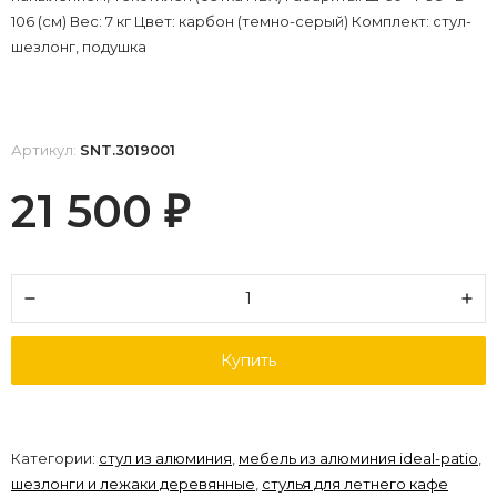
106 (см) Вес: 7 кг Цвет: карбон (темно-серый) Комплект: стул-
шезлонг, подушка
Артикул:
SNT.3019001
21 500
₽
Купить
Категории:
стул из алюминия
,
мебель из алюминия ideal-patio
,
шезлонги и лежаки деревянные
,
стулья для летнего кафе