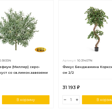
0.5933N
Артикул:
10.31407N
ефиум (Миллер) серо-
Фикус Бенджамина Коркск
куст со св.лимон.завязями
см 2/2
7 см 6/60
31 193
₽
В корзину
В корзи