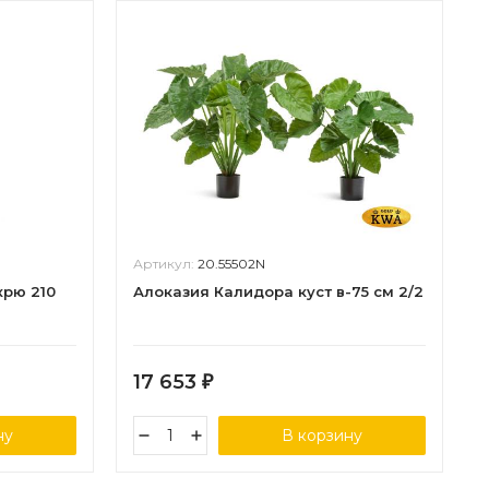
Артикул:
20.55502N
рю 210
Алоказия Калидора куст в-75 см 2/2
17 653
₽
ну
В корзину