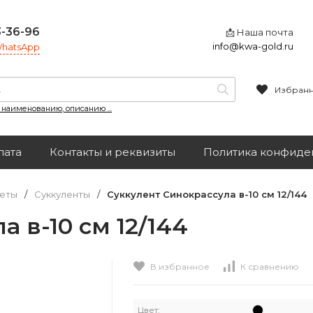
3-36-96
📩 Наша почта
info@kwa-gold.ru
 WhatsApp
Избран
, наименованию, описанию ...
лата
Контакты и реквизиты
Политика конфиде
еты
/
Суккуленты
/
Суккулент Синокрассула в-10 см 12/144
 в-10 см 12/144
В избранное
К сравнению
Цвет: