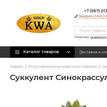
+7 (967) 01
Telegram | MAX |
Например:
по артикулу
Каталог товаров
Доставка и оп
Главная
/
Искусственные растения Treez Collection
/
Цв
Суккулент Синокрассула