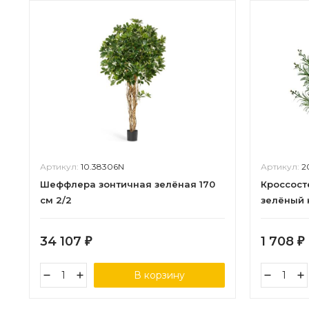
Артикул:
10.38306N
Артикул:
2
Шеффлера зонтичная зелёная 170
Кроссост
см 2/2
зелёный 
в-27, д-2
34 107
1 708
₽
₽
В корзину