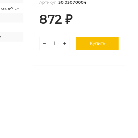
Артикул:
30.03070004
 см, д-7 см
872
₽
n
Купить