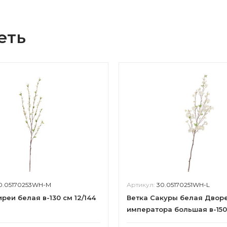
еть
0.05170253WH-M
Артикул:
30.05170251WH-L
реи белая в-130 см 12/144
Ветка Сакуры белая Двор
императора большая в-150