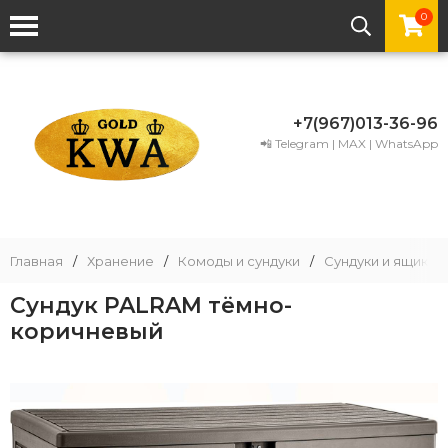
0
+7(967)013-36-96
📲 Telegram | MAX | WhatsApp
Главная
/
Хранение
/
Комоды и сундуки
/
Сундуки и ящики и
Сундук PALRAM тёмно-
коричневый