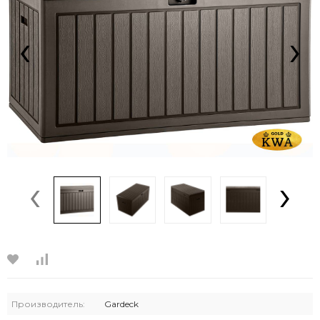
‹
›
‹
›
Производитель:
Gardeck