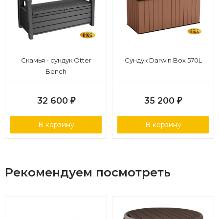
Быстрая и легкая сборка:
Поставляется в разобранном виде. Сборка занимает
около 30 минут и не требует специальных инструментов.
Скамья - сундук Otter
Сундук Darwin Box 570L
Bench
32 600
35 200
₽
₽
В корзину
В корзину
Рекомендуем посмотреть