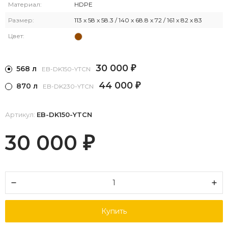
Материал:
HDPE
Размер:
113 x 58 x 58.3 / 140 x 68.8 x 72 / 161 x 82 x 83
Цвет:
30 000
568 л
₽
EB-DK150-YTCN
44 000
870 л
₽
EB-DK230-YTCN
Артикул:
EB-DK150-YTCN
30 000
₽
Купить