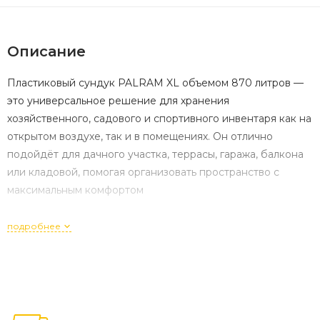
Описание
Пластиковый сундук PALRAM XL объемом 870 литров —
это универсальное решение для хранения
хозяйственного, садового и спортивного инвентаря как на
открытом воздухе, так и в помещениях. Он отлично
подойдёт для дачного участка, террасы, гаража, балкона
или кладовой, помогая организовать пространство с
максимальным комфортом
Прочная конструкция с двойными стенками:
подробнее
Выполнен из высококачественного полиэтилена низкого
давления (HDPE), устойчив к ржавчине, выцветанию и
коррозии. Двухслойные панели обеспечивают
повышенную прочность и долговечность, а текстура под
дерево придает изделию эстетичный и современный