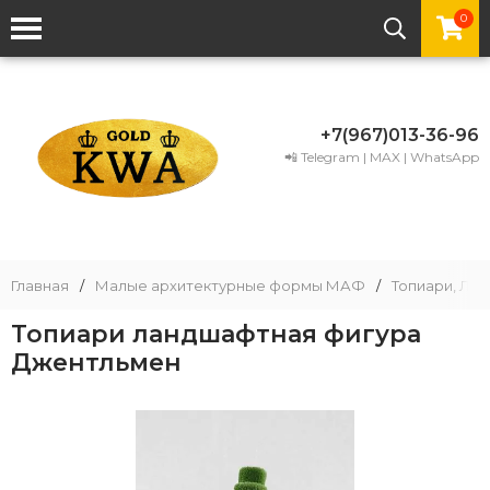
0
+7(967)013-36-96
📲 Telegram | MAX | WhatsApp
Главная
/
Малые архитектурные формы МАФ
/
Топиари, Ла
Топиари ландшафтная фигура
Джентльмен