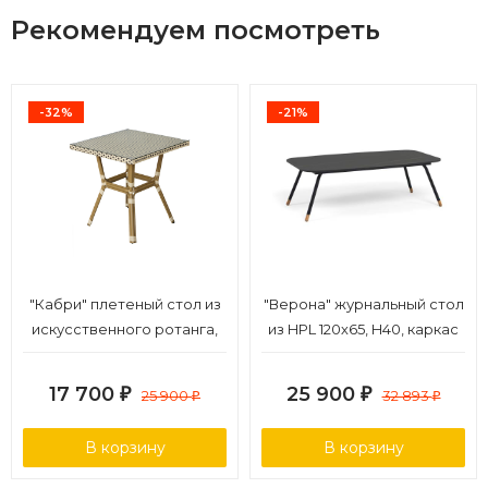
Рекомендуем посмотреть
-32%
-21%
"Кабри" плетеный стол из
"Верона" журнальный стол
искусственного ротанга,
из HPL 120х65, H40, каркас
цвет бежево-коричневый
черный муар, цвет
столешницы "черный
17 700
25 900
₽
25 900
₽
32 893
₽
₽
мрамор"
В корзину
В корзину