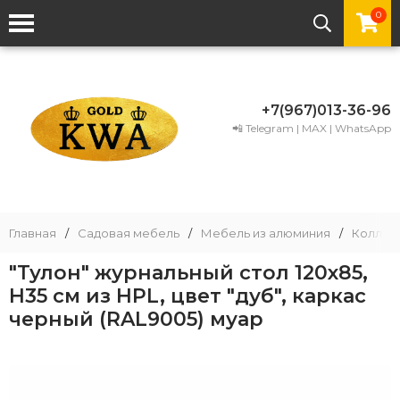
0
+7(967)013-36-96
📲 Telegram | MAX | WhatsApp
Главная
/
Садовая мебель
/
Мебель из алюминия
/
Коллек
"Тулон" журнальный стол 120х85,
H35 см из HPL, цвет "дуб", каркас
черный (RAL9005) муар