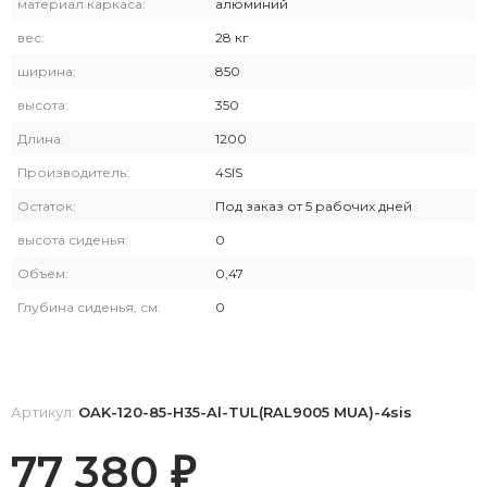
материал каркаса:
алюминий
вес:
28 кг
ширина:
850
высота:
350
Длина:
1200
Производитель:
4SIS
Остаток:
Под заказ от 5 рабочих дней
высота сиденья:
0
Объем:
0,47
Глубина сиденья, см:
0
Артикул:
OAK-120-85-H35-Al-TUL(RAL9005 MUA)-4sis
77 380
₽