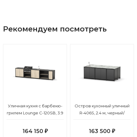
Рекомендуем посмотреть
Уличная кухня с барбекю-
Остров кухонный уличный
грилем Lounge C-120SB, 3.9
R-406S, 2.4 м, черный/
м, дуб сонома/черный
серый каспий
мрамор
164 150
163 500
₽
₽