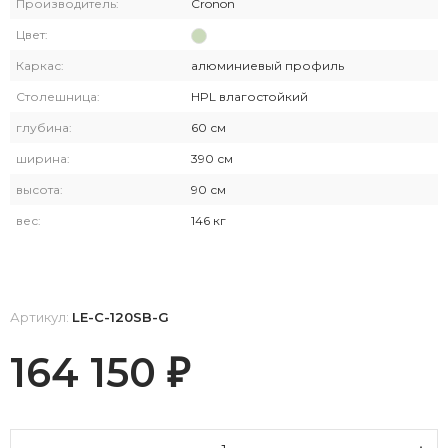
Производитель:
Cronon
Цвет:
Каркас:
алюминиевый профиль
Столешница:
HPL влагостойкий
глубина:
60 см
ширина:
390 см
высота:
90 см
вес:
146 кг
Артикул:
LE-C-120SB-G
164 150
₽