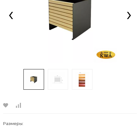
‹
›
Размеры: