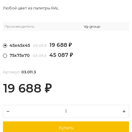
Любой цвет из палитры RAL
Производитель:
Vg-group
19 688
45х45х45
₽
03.011.3
45 087
75х75х70
₽
03.011.3
Артикул:
03.011.3
19 688
₽
Купить