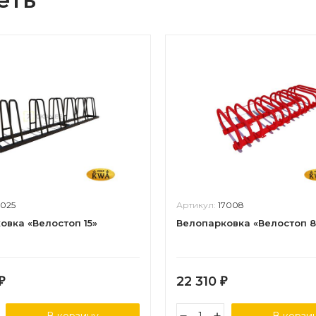
7025
Артикул:
17008
овка «Велостоп 15»
Велопарковка «Велостоп 8
22 310
₽
₽