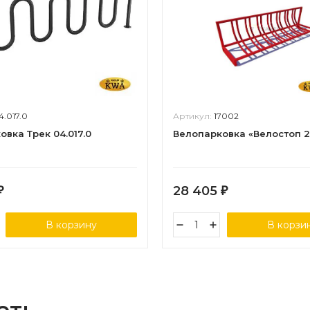
4.017.0
Артикул:
17002
вка Трек 04.017.0
Велопарковка «Велостоп 2
28 405
₽
₽
В корзину
В корзи
еть