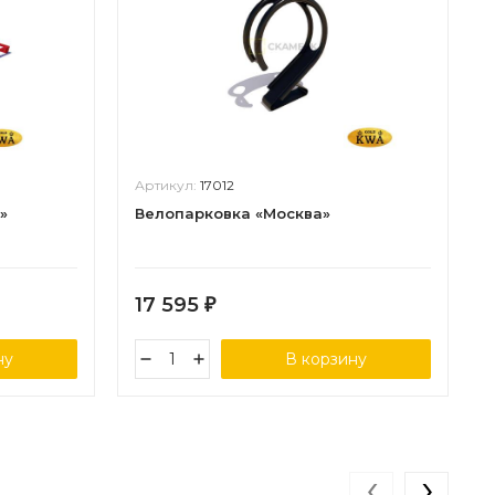
Артикул:
17012
»
Велопарковка «Москва»
17 595
₽
ну
В корзину
‹
›