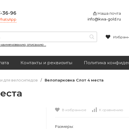
3-36-96
📩 Наша почта
info@kwa-gold.ru
 WhatsApp
Избран
, наименованию, описанию ...
лата
Контакты и реквизиты
Политика конфиде
и для велосипедов
/
Велопарковка Слот 4 места
еста
В избранное
К сравнению
Размеры: