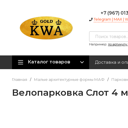
+7 (967) 01
Telegram | MAX |
Например:
по артикулу
Каталог товаров
Доставка и оп
Главная
/
Малые архитектурные формы МАФ
/
Парковк
Велопарковка Слот 4 м