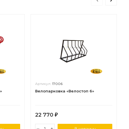
Артикул:
17006
»
Велопарковка «Велостоп 6»
22 770
₽