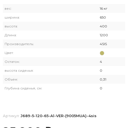
вес:
16 кг
ширина:
650
высота:
400
Длина:
1200
Производитель:
4SIS
Цвет:
Остаток:
4
высота сиденья:
0
Объем:
0,31
Глубина сиденья, см:
0
Артикул:
J689-5-120-65-Al-VER-(9005MUA)-4sis