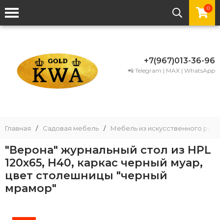
0
+7(967)013-36-96
📲 Telegram | MAX | WhatsApp
Главная
/
Садовая мебель
/
Мебель из искусственного рота
"Верона" журнальный стол из HPL
120х65, H40, каркас черный муар,
цвет столешницы "черный
мрамор"