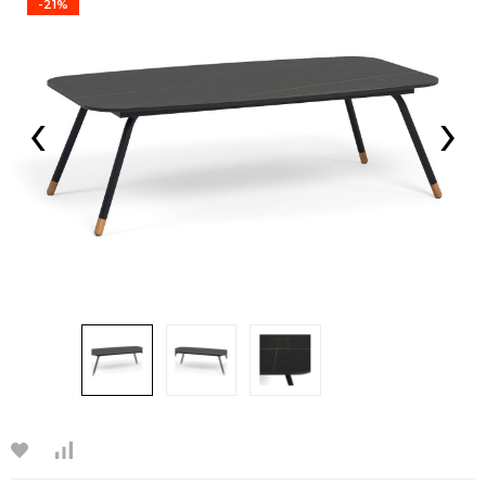
-21%
‹
›