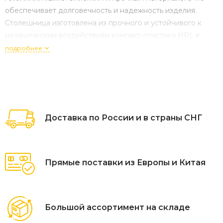
обеспечивает долговечность и надежность изделия.
Столешница изготовлена из прочного и устойчивого к
механическим воздействиям компакт-пластика HPL в
цвете «черный мрамор».
подробнее
Доставка по России и в страны СНГ
Прямые поставки из Европы и Китая
Большой ассортимент на складе