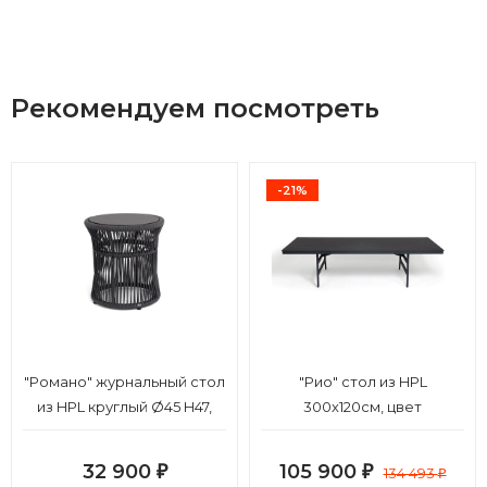
Рекомендуем посмотреть
-21%
"Романо" журнальный стол
"Рио" стол из HPL
из HPL круглый Ø45 H47,
300х120см, цвет
каркас из алюминия
столешницы "черный
черный муар, цвет "черный
мрамор", угол R3мм
32 900
105 900
₽
₽
134 493
₽
мрамор", роуп темно