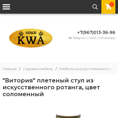
0
+7(967)013-36-96
📲 Telegram | MAX | WhatsApp
Главная
/
Садовая мебель
/
Мебель из искусственного рота
"Витория" плетеный стул из
искусственного ротанга, цвет
соломенный