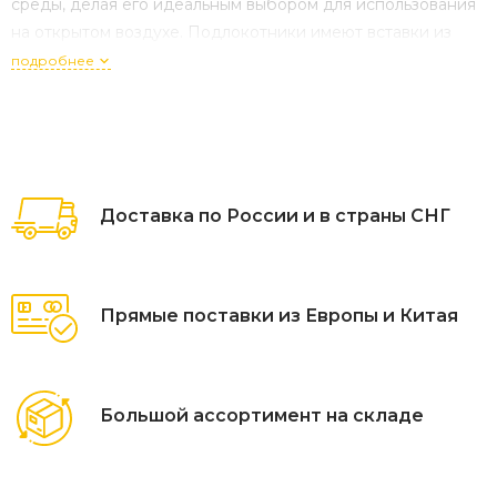
среды, делая его идеальным выбором для использования
на открытом воздухе. Подлокотники имеют вставки из
тикового дерева, добавляют тепло и роскошь в общую
подробнее
композицию. Сиденье и спинка стул
Доставка по России и в страны СНГ
Прямые поставки из Европы и Китая
Большой ассортимент на складе