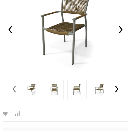
‹
›
‹
›