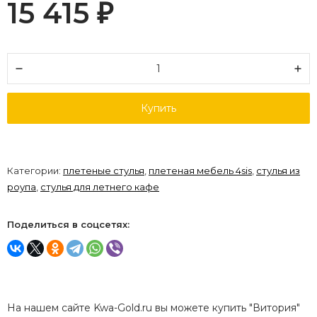
15 415
₽
Купить
Категории:
плетеные стулья
,
плетеная мебель 4sis
,
стулья из
роупа
,
стулья для летнего кафе
Поделиться в соцсетях:
На нашем сайте Kwa-Gold.ru вы можете купить "Витория"