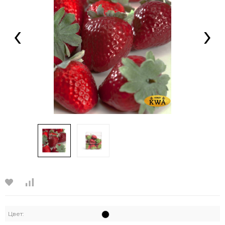
‹
›
Цвет: