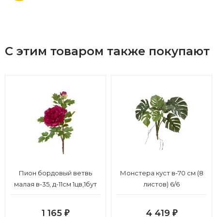
С этим товаром также покупают
Пион бордовый ветвь
Монстера куст в-70 см (8
малая в-35, д-11см 1цв,1бут
листов) 6/6
12/48
1 165
4 419
₽
₽