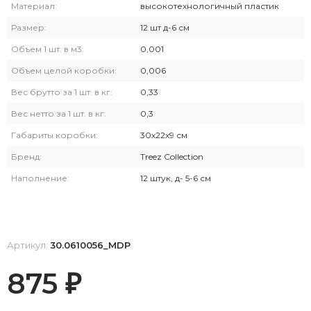
Материал:
высокотехнологичный пластик
Размер:
12 шт д-6 см
Объем 1 шт. в м3:
0,001
Объем целой коробки:
0,006
Вес брутто за 1 шт. в кг:
0,33
Вес нетто за 1 шт. в кг:
0,3
Габариты коробки:
30х22х9 см
Бренд:
Treez Collection
Наполнение:
12 штук, д- 5-6 см
Артикул:
30.0610056_MDP
875
₽