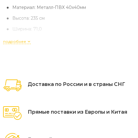
Материал: Металл-ПВХ 40х40мм
Высота: 235 см
Ширина: 71,0
Глубина: 14,0
подробнее
Профиль вертик.стоек, мм*мм: 40*40
Толщина стали: 1,5 - 2 мм
Размер комплекта в собранном виде (В*Ш*Г):
240*71*14 см
Доставка по России и в страны СНГ
Комплектация: шведская стенка
Расстояние от стены: 10,0
Прямые поставки из Европы и Китая
Тип крепления: к стене
Расстояние между стойками: 63,0
Диаметр перекладин: 24,0 мм