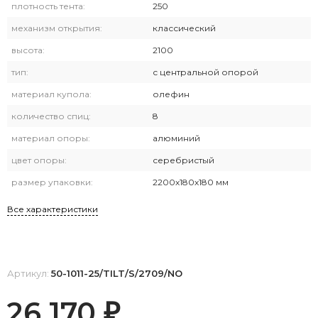
плотность тента:
250
механизм открытия:
классический
высота:
2100
тип:
с центральной опорой
материал купола:
олефин
количество спиц:
8
материал опоры:
алюминий
цвет опоры:
серебристый
размер упаковки:
2200х180х180 мм
Все характеристики
Артикул:
50-1011-25/TILT/S/2709/NO
26 170
₽