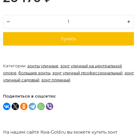
Купить
Категории:
зонты уличные
,
зонт уличный на центральной
опоре
,
большие зонты
,
зонт уличный профессиональный
,
зонт
уличный садовый
,
зонт пляжный
Поделиться в соцсетях:
На нашем сайте Kwa-Gold.ru вы можете купить зонт