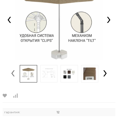
‹
›
‹
›
гарантия:
12