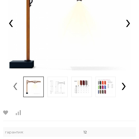
‹
›
‹
›
гарантия:
12