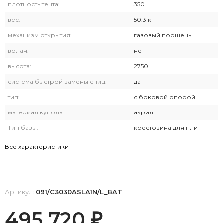
плотность тента:
350
вес:
50.3 кг
механизм открытия:
газовый поршень
волан:
нет
высота:
2750
система быстрой замены спиц:
да
тип:
с боковой опорой
материал купола:
акрил
Тип базы:
крестовина для плит
Все характеристики
Артикул:
091/C3030ASLA1N/L_BAT
495 720
₽