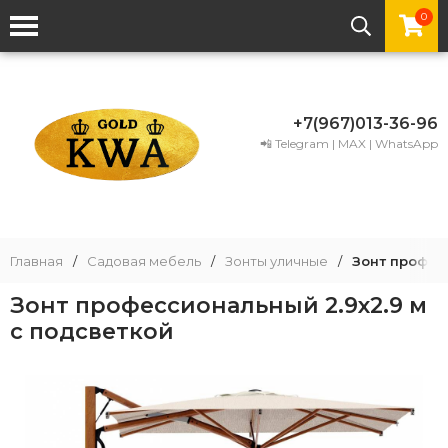
0
+7(967)013-36-96
📲 Telegram | MAX | WhatsApp
Главная
/
Садовая мебель
/
Зонты уличные
/
Зонт профес
Зонт профессиональный 2.9х2.9 м
с подсветкой