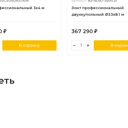
91/C3040ASTA1N
Артикул:
83-6050-35/ACR
фессиональный 3х4 м
Зонт профессиональный
двухкупольный Ø3.5х8.1 м
70
367 290
₽
₽
В корзину
В корзи
еть