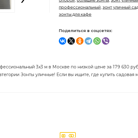
опорой
,
большие зонты
,
зонт уличны
профессиональный
,
зонт уличный са
зонты для кафе
Поделиться в соцсетях:
фессиональный 3х3 м в Москве по низкой цене за 179 630 руб
атегории Зонты уличные! Если вы ищите, где купить садовая м