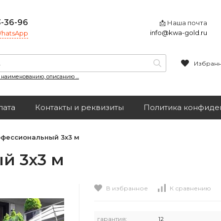
3-36-96
📩 Наша почта
info@kwa-gold.ru
 WhatsApp
Избран
, наименованию, описанию ...
лата
Контакты и реквизиты
Политика конфиде
офессиональный 3х3 м
й 3х3 м
В избранное
К сравнению
гарантия:
12