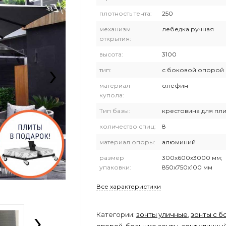
плотность тента:
250
механизм
лебедка ручная
открытия:
высота:
3100
›
тип:
с боковой опорой
материал
олефин
купола:
Тип базы:
крестовина для пли
количество спиц:
8
материал опоры:
алюминий
размер
300х600х3000 мм;
упаковки:
850х750х100 мм
Все характеристики
›
Категории:
зонты уличные
,
зонты с б