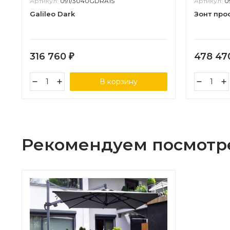
Артикул:
091/3040GDRA1S
Артикул:
0
Galileo Dark
Зонт про
316 760
478 4
₽
В корзину
Рекомендуем посмотр