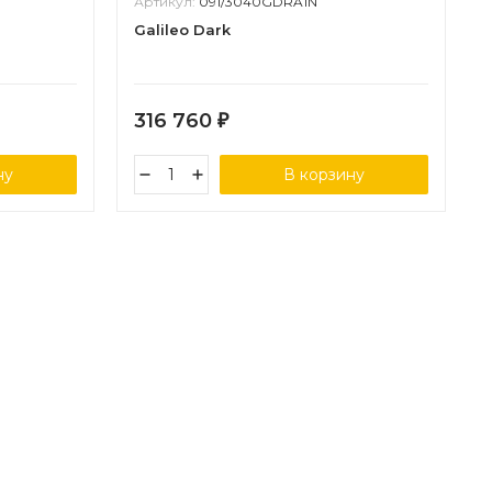
Артикул:
091/3040GDRA1N
Galileo Dark
316 760
₽
ну
В корзину