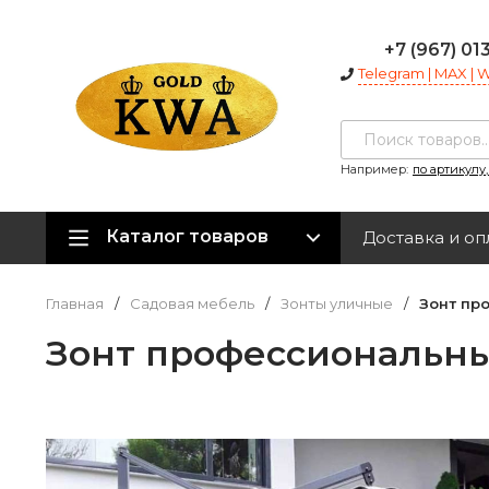
+7 (967) 01
Telegram | MAX |
Например:
по артикулу
Каталог товаров
Доставка и оп
Главная
/
Садовая мебель
/
Зонты уличные
/
Зонт пр
Зонт профессиональны