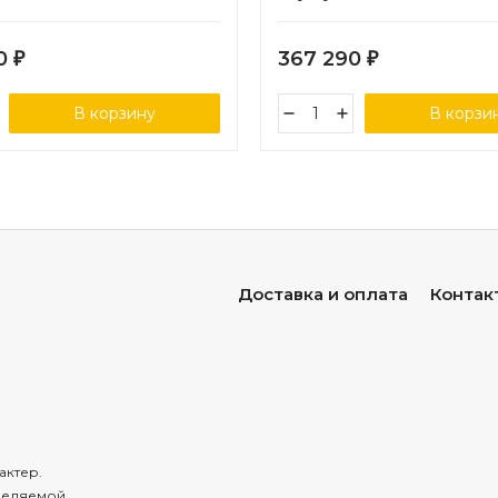
70
367 290
₽
₽
В корзину
В корзи
Доставка и оплата
Контак
актер.
деляемой