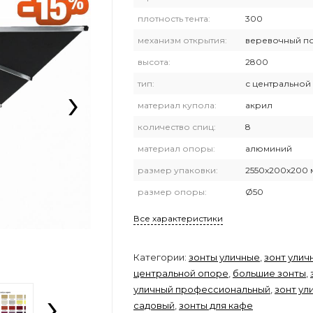
плотность тента:
300
механизм открытия:
веревочный п
высота:
2800
›
тип:
с центральной
материал купола:
акрил
количество спиц:
8
материал опоры:
алюминий
размер упаковки:
2550x200x200 
размер опоры:
Ø50
Все характеристики
Категории:
зонты уличные
,
зонт улич
центральной опоре
,
большие зонты
,
›
уличный профессиональный
,
зонт ул
садовый
,
зонты для кафе