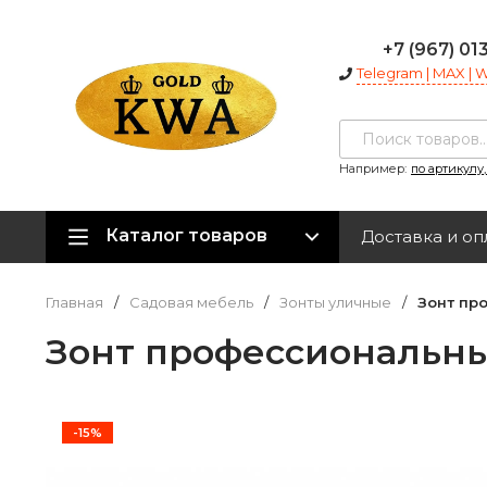
+7 (967) 01
Telegram | MAX |
Например:
по артикулу
Каталог товаров
Доставка и оп
Главная
/
Садовая мебель
/
Зонты уличные
/
Зонт пр
Зонт профессиональны
-15%