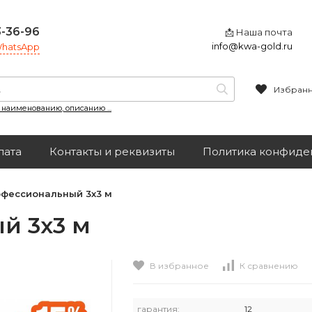
3-36-96
📩 Наша почта
info@kwa-gold.ru
 WhatsApp
Избран
, наименованию, описанию ...
лата
Контакты и реквизиты
Политика конфиде
офессиональный 3х3 м
й 3х3 м
В избранное
К сравнению
гарантия:
12