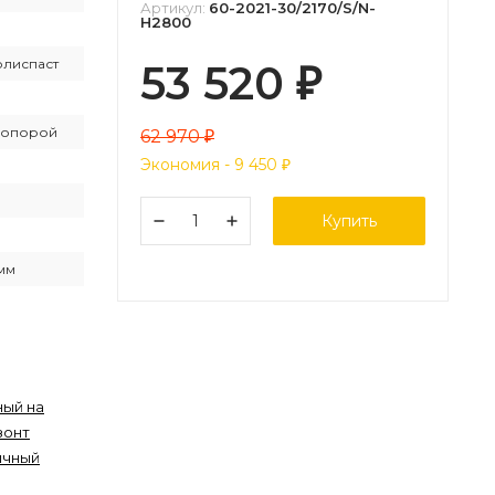
Артикул:
60-2021-30/2170/S/N-
H2800
олиспаст
53 520
₽
 опорой
62 970
₽
Экономия -
9 450
₽
Купить
мм
ный на
зонт
ичный