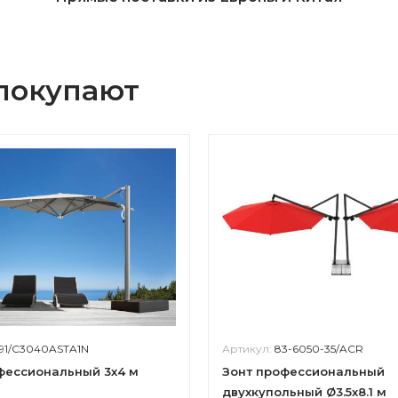
 покупают
91/C3040ASTA1N
Артикул:
83-6050-35/ACR
фессиональный 3х4 м
Зонт профессиональный
двухкупольный Ø3.5х8.1 м