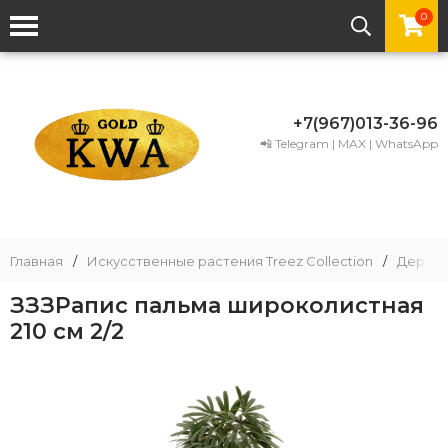
0
+7(967)013-36-96
📲 Telegram | MAX | WhatsApp
Главная
/
Искусственные растения Treez Collection
/
Деревь
ЗЗЗРапис пальма широколистная
210 см 2/2