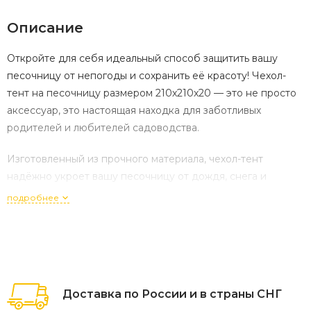
Описание
Откройте для себя идеальный способ защитить вашу
песочницу от непогоды и сохранить её красоту! Чехол-
тент на песочницу размером 210х210х20 — это не просто
аксессуар, это настоящая находка для заботливых
родителей и любителей садоводства.
Изготовленный из прочного материала, чехол-тент
надёжно укроет вашу песочницу от дождя, снега и
солнечных лучей. Вы сможете не переживать о том, что
подробнее
яркие цвета потускнеют, а конструкция деформируется.
Чехол легко устанавливается и снимается, обеспечивая
удобство в использовании. Его компактный размер
позволяет хранить чехол вместе с песочницей, экономя
Доставка по России и в страны СНГ
драгоценное пространство.