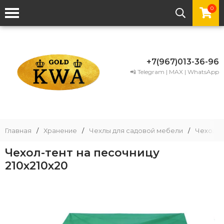
0
+7(967)013-36-96
📲 Telegram | MAX | WhatsApp
Главная
/
Хранение
/
Чехлы для садовой мебели
/
Чехол т
Чехол-тент на песочницу
210х210х20