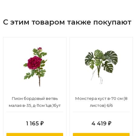
С этим товаром также покупают
Пион бордовый ветвь
Монстера куст в-70 см (8
малая в-35, д-11см 1цв,1бут
листов) 6/6
12/48
1 165
4 419
₽
₽