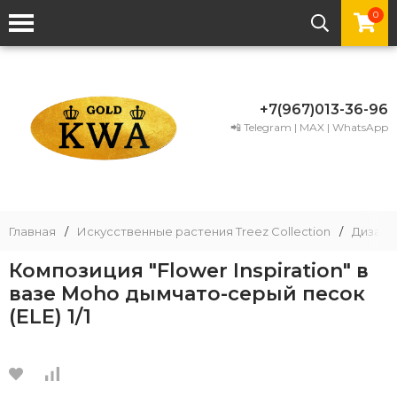
0
+7(967)013-36-96
📲 Telegram | MAX | WhatsApp
Главная
/
Искусственные растения Treez Collection
/
Дизайн
Композиция "Flower Inspiration" в
вазе Moho дымчато-серый песок
(ELE) 1/1