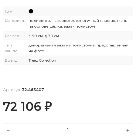
Цвет:
Материал:
полистирол, высокотехнологичный пластик, ткань
на основе шёлка; ваза - полистоун
Размер:
в-90 см, д-70 см
Тип
декоративная ваза из полистоуна, представленная
кашпо:
на фото
Бренд:
Treez Collection
Артикул:
32.463407
72 106
₽