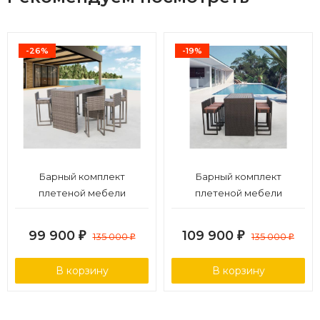
-26%
-19%
Барный комплект
Барный комплект
плетеной мебели
плетеной мебели
T390GD/Y390G-W78_6Pcs
T390AD/Y390A-W63_6Pcs
Grey
Brown
99 900
109 900
₽
135 000
₽
135 000
₽
₽
В корзину
В корзину