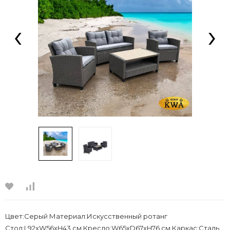
‹
›
Цвет:Серый Материал:Искусственный ротанг
Стол:L92xW56xH43 см Кресло:W65xD67xH76 см Каркас:Сталь