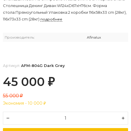
Столешница:Декинг Диван:W124xD67xH76см. Форма
стола:Прямоугольный Упаковка:2 коробки 116x58x33 cm (28кг),
116x73x33 cm (28кг)
подробнее
Производитель:
Afinalux
Артикул:
AFM-804G Dark Grey
45 000
₽
55 000
₽
Экономия -
10 000
₽