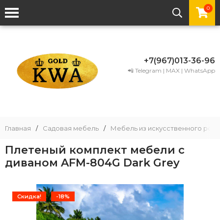
0
+7(967)013-36-96
📲 Telegram | MAX | WhatsApp
Главная
/
Садовая мебель
/
Мебель из искусственного рота
Плетеный комплект мебели с
диваном AFM-804G Dark Grey
Скидка!
-18%