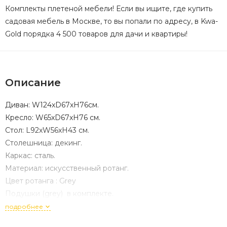
Комплекты плетеной мебели! Если вы ищите, где купить
садовая мебель в Москве, то вы попали по адресу, в Kwa-
Gold порядка 4 500 товаров для дачи и квартиры!
Описание
Диван: W124xD67xH76см.
Кресло: W65xD67xH76 см.
Стол: L92xW56xH43 см.
Столешница: декинг.
Каркас: сталь.
Материал: искусственный ротанг.
Цвет ротанга : Grey
Подушки (grey) в комплекте.
2 коробки: 116x58x33 cm (28кг) 116x73x33 cm (28кг)
подробнее