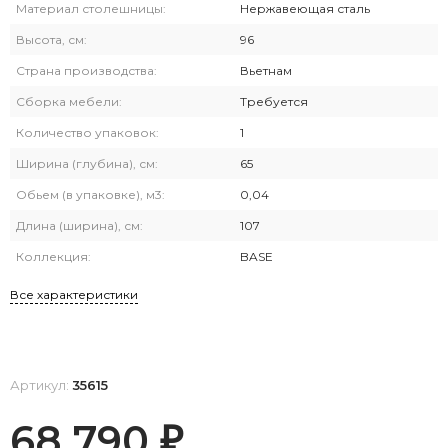
Материал столешницы:
Нержавеющая сталь
Высота, см:
96
Страна производства:
Вьетнам
Сборка мебели:
Требуется
Количество упаковок:
1
Ширина (глубина), см:
65
Обьем (в упаковке), м3:
0,04
Длина (ширина), см:
107
Коллекция:
BASE
Все характеристики
Артикул:
35615
68 790
₽