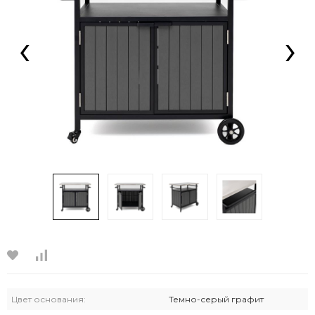
‹
›
Цвет основания:
Темно-серый графит