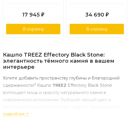
дизайн Антрацит в-97 см,
прямоугольник Антрацит
д-34 см 1/1
в-45, ш-45, дл-100 см
17 945
34 690
₽
₽
В корзину
В корзину
Кашпо
TREEZ
Effectory
Black
Stone:
элегантность
тёмного
камня
в
вашем
интерьере
Хотите
добавить
пространству
глубины
и
благородной
сдержанности?
Кашпо
TREEZ
Effectory
Black
Stone
воплощает
мощь
и
красоту
натурального
камня
в
современном
исполнении.
Глубокий
чёрный
цвет
и
фактурная
поверхность
создают
эффект
премиального
подробнее
материала
— такое
кашпо
станет
выразительным
акцентом
в
любом
интерьере.