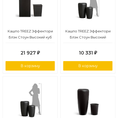
Кашпо TREEZ Эффектори
Кашпо TREEZ Эффектори
Блэк Стоун Высокий куб
Блэк Стоун Высокий
Антрацит 31х31 см, в-97 см
округлый конус Антрацит
1/1
в-51 см, д-32 см
21 927
10 331
₽
₽
В корзину
В корзину