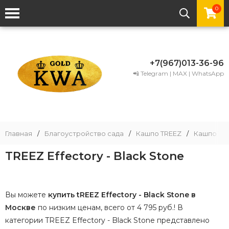
0
+7(967)013-36-96
📲 Telegram | MAX | WhatsApp
Главная
/
Благоустройство сада
/
Кашпо TREEZ
/
Кашпо TRE
TREEZ Effectory - Black Stone
Вы можете
купить tREEZ Effectory - Black Stone в
Москве
по низким ценам, всего от 4 795 руб.! В
категории TREEZ Effectory - Black Stone представлено