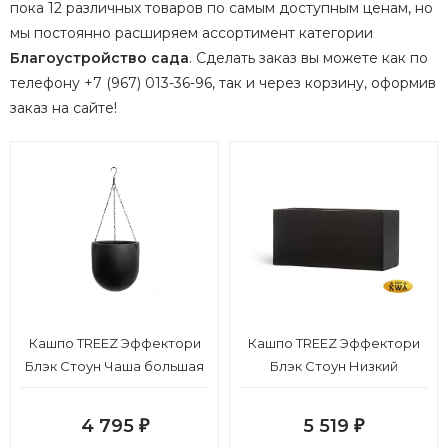
пока 12 различных товаров по самым доступным ценам, но
мы постоянно расширяем ассортимент категории
Благоустройство сада
.
Сделать заказ вы можете как по
телефону +7 (967) 013-36-96, так и через корзину, оформив
заказ на сайте!
Кашпо TREEZ Эффектори
Кашпо TREEZ Эффектори
Блэк Стоун Чаша большая
Блэк Стоун Низкий
подвесная Антрацит в-28
прямоугольник Антрацит
см, д-27 см 2/2
в-22, ш-20, дл-40 см
4 795
5 519
₽
₽