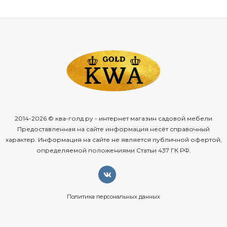
Почему
выбирают
кашпо
TREEZ
Effectory
Black
Stone?
Серия
Black
Stone
создана
для
тех,
кто
ценит:
благородную
лаконичность
и
минимализм;
глубокие,
насыщенные
оттенки;
фактурные
поверхности
с
природной
эстетикой;
универсальные
решения,
вписывающиеся
в
разные
2014-2026 © ква-голд.ру - интернет магазин садовой мебели
стили.
Предоставленная на сайте информация несёт справочный
характер. Информация на сайте не является публичной офертой,
Кашпо
подойдёт
для
пространств,
где
важны
статусность
определяемой положениями Статьи 437 ГК РФ.
и
продуманная
простота:
от
современного
лофта
до
классического
интерьера
с
контрастными
акцентами.
Ключевые
преимущества
модели
Политика персональных данных
Реалистичная
имитация
чёрного
камня.
Поверхность