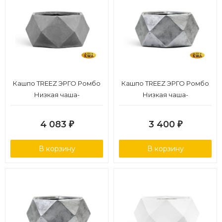
Кашпо TREEZ ЭРГО Ромбо
Кашпо TREEZ ЭРГО Ромбо
Низкая чаша-
Низкая чаша-
многогранник Светло-
многогранник
серый камень д-58, в-28 см
Состаренное серебро
4 083
3 400
₽
₽
д-41, в-21 см
В корзину
В корзину