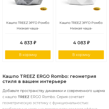
Кашпо TREEZ ЭРГО Ромбо
Кашпо TREEZ ЭРГО Ромбо
Низкая чаша-
Низкая чаша-
многогранник
многогранник Белый
Состаренное серебро
камень д-58, в-28 см
4 833
4 083
₽
₽
д-58, в-28 см
В корзину
В корзину
Кашпо
TREEZ
ERGO
Rombo:
геометрия
стиля
в
вашем
интерьере
Добавьте
пространству
динамики
и
современного
шарма
с
кашпо
TREEZ
ERGO
Rombo
.
Серия
сочетает
геометрическую
эстетику
с
функциональностью: