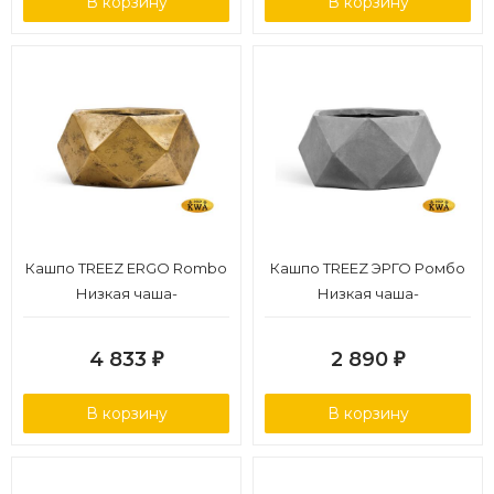
В корзину
В корзину
Кашпо TREEZ ERGO Rombo
Кашпо TREEZ ЭРГО Ромбо
Низкая чаша-
Низкая чаша-
многогранник
многогранник Светло-
Состаренное золото д-58,
серый камень д-41, в-21 см
4 833
2 890
₽
₽
в-28 см
В корзину
В корзину