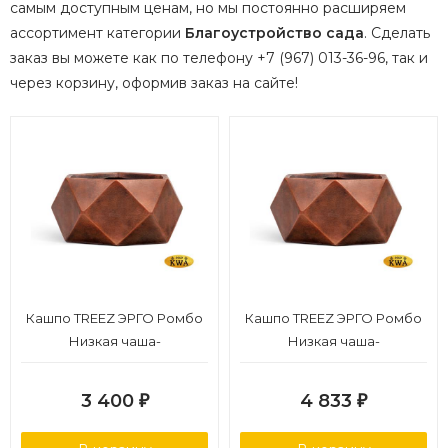
самым доступным ценам, но мы постоянно расширяем
ассортимент категории
Благоустройство сада
.
Сделать
заказ вы можете как по телефону +7 (967) 013-36-96, так и
через корзину, оформив заказ на сайте!
Кашпо TREEZ ЭРГО Ромбо
Кашпо TREEZ ЭРГО Ромбо
Низкая чаша-
Низкая чаша-
многогранник
многогранник
Состаренная медь д-41, в-21
Состаренная медь д-58,
3 400
4 833
₽
₽
см
в-28 см