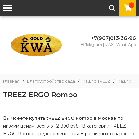
0
+7(967)013-36-96
📲 Telegram | MAX | WhatsApp
Главная
/
Благоустройство сада
/
Кашпо TREEZ
/
Кашпо TR
TREEZ ERGO Rombo
Вы можете
купить tREEZ ERGO Rombo в Москве
по
низким ценам, всего от 2 890 руб.! В категории TREEZ
ERGO Rombo представлено пока 8 различных товаров по